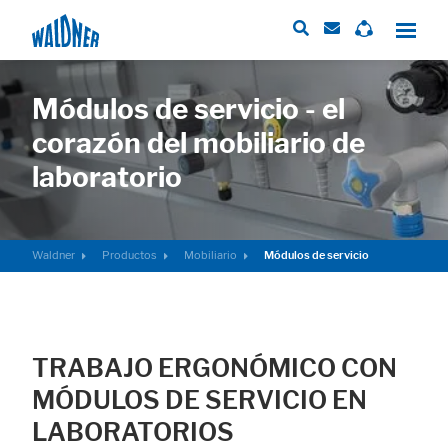
Módulos de servicio - el
corazón del mobiliario de
Required
laboratorio
These cookies are needed to let the basic page functionallity work
correctly.
Consent Information
Waldner
Productos
Mobiliario
Módulos de servicio
External Content
Includes resources that make external content available on the website.
TRABAJO ERGONÓMICO CON
Such as YouTube, Instagram or similar providers.
MÓDULOS DE SERVICIO EN
Consent Information
LABORATORIOS