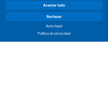
Aceptar todo
Rechazar
Aviso legal
Política de privacidad
HUMAN MOMENTUM. SINCE 1908.
Los requisitos humanos impulsan nuestras acciones. Para y
con nuestros clientes, desarrollamos y producimos sistemas
de llenado, sistemas de proceso, laboratorios y salas de
aprendizaje como soluciones individuales. Innovador y
mundial. Para lograr conjuntamente lo humanamente
posible para la nutrición, la salud y la educación.