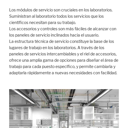
Los módulos de servicio son cruciales en los laboratorios.
Suministran al laboratorio todos los servicios que los
Marketing
científicos necesitan para su trabajo.
Los accesorios y controles son más fáciles de alcanzar con
Statistic cookies anonymize your data and use it. These information will
help us to learn, how the users are using our website.
los paneles de servicio inclinados hacia el usuario.
La estructura técnica de servicio constituye la base de los
Consent Information
lugares de trabajo en los laboratorios. A través de los
paneles de servicios intercambiables y el riel de accesorios,
ofrece una amplia gama de opciones para diseñar el área de
trabajo para cada puesto específico, y permite cambiarla y
adaptarla rápidamente a nuevas necesidades con facilidad.